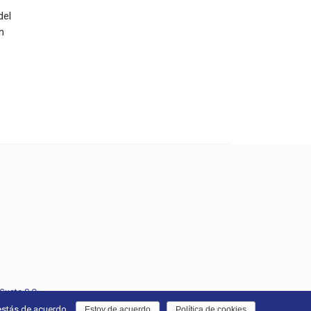
del
n
usto S.C.
estás de acuerdo.
Estoy de acuerdo
Política de cookies