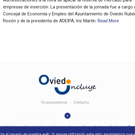
empresas de inserción. La presentación de la jornada fue a cargo 
Concejal de Economía y Empleo del Ayuntamiento de Oviedo Rubé
Rosón y de la presidenta de ADEIPA, Iris Martín.
Read More
Te asesoramos
Contacto
iedo Incluye -
Aviso legal y condiciones de uso
- Sitio web desarrollado por
+QueG
a al usuario en nuestra web. Si sigues utilizando este sitio asumiremos que 