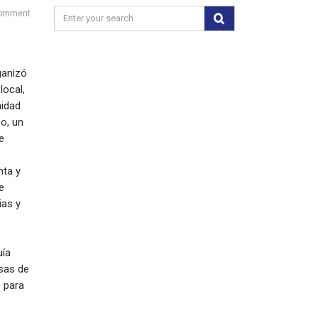
omment
ganizó
local,
nidad
o, un
e
o
nta y
e
ias y
uía
sas de
o para