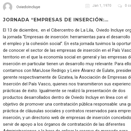
Jan 1, 1970
0 c
OviedoIncluye
JORNADA “EMPRESAS DE INSERCIÓN:…
El 13 de diciembre, en el Cibercentro de La Lila, Oviedo Incluye or
la jornada “Empresas de inserción: herramientas para el desarrollo 
el empleo y la cohesión social”. En esta jornada tuvimos la oportu
de conocer el sector de las empresas de inserción en el País Vasc
territorio en el que la economía social en general y las empresas d
inserción en particular tienen un desarrollo muy relevante. Para ell
contamos con MariJose Redrigo y Leire Álvarez de Eulate, preside
gerente respectivamente de Gizatea, la Asociación de Empresas d
Inserción del País Vasco, quienes nos transmitieron sus experienc
prácticas de éxito. Igualmente se realizó la presentación de dos
productos desarrollados dentro de Oviedo Incluye en línea con el
objetivo de promover una contratación pública responsable: una g
práctica de cláusulas sociales y contratos reservados para empre
inserción, y un directorio web de empresas de inserción concebid
servir de apoyo a los órganos de contratación de las diferentes
Administraciones a la hora de aplicar la reserva de mercado para