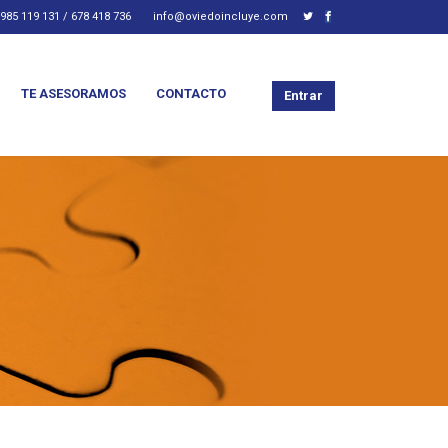
985 119 131 / 678 418 736
info@oviedoincluye.com
TE ASESORAMOS
CONTACTO
Entrar