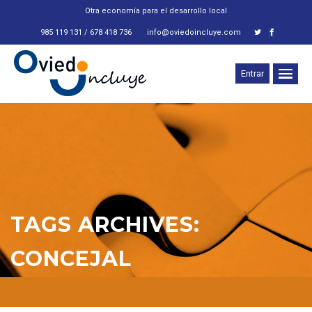
Otra economía para el desarrollo local
985 119 131 / 678 418 736
info@oviedoincluye.com
Entrar
TAGS ARCHIVES:
CONCEJAL