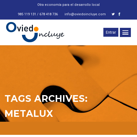
Otra economía para el desarrollo local
985 119 131 / 678 418 736
info@oviedoincluye.com
Entrar
TAGS ARCHIVES:
METALUX