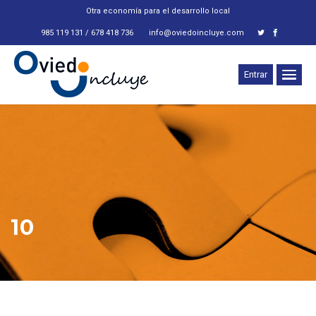
Otra economía para el desarrollo local
985 119 131 / 678 418 736
info@oviedoincluye.com
Entrar
10