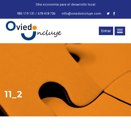
Otra economía para el desarrollo local
985 119 131 / 678 418 736
info@oviedoincluye.com
Entrar
11_2