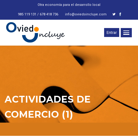
Otra economía para el desarrollo local
985 119 131 / 678 418 736
info@oviedoincluye.com
Entrar
ACTIVIDADES DE
COMERCIO (1)