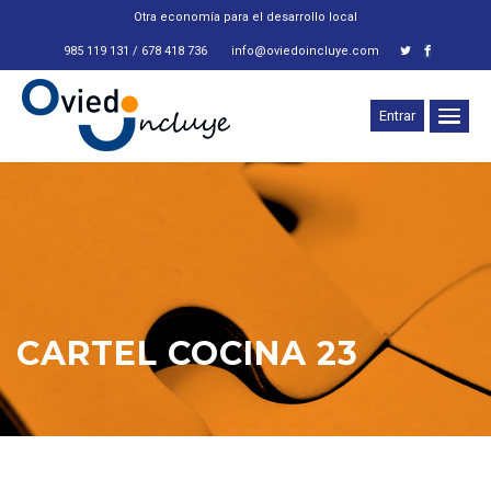
Otra economía para el desarrollo local
985 119 131 / 678 418 736
info@oviedoincluye.com
Entrar
CARTEL COCINA 23