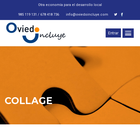
Otra economía para el desarrollo local
985 119 131 / 678 418 736
info@oviedoincluye.com
Entrar
COLLAGE