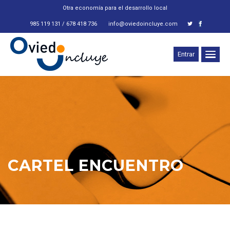
Otra economía para el desarrollo local
985 119 131 / 678 418 736
info@oviedoincluye.com
Entrar
CARTEL ENCUENTRO