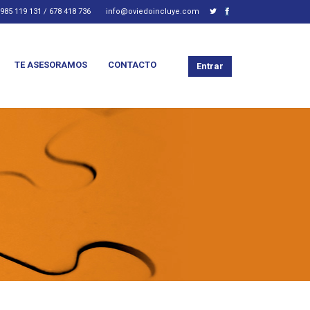
985 119 131 / 678 418 736
info@oviedoincluye.com
TE ASESORAMOS
CONTACTO
Entrar