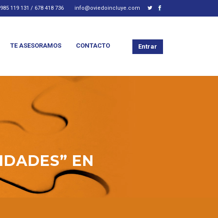
985 119 131 / 678 418 736
info@oviedoincluye.com
TE ASESORAMOS
CONTACTO
Entrar
VIDADES” EN