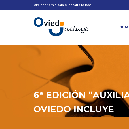
Otra economía para el desarrollo local
BUSC
6ª EDICIÓN “AUXIL
OVIEDO INCLUYE