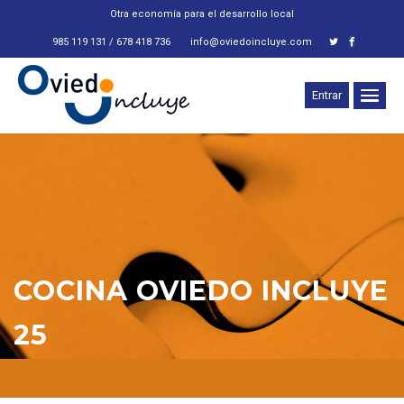
Otra economía para el desarrollo local
985 119 131 / 678 418 736
info@oviedoincluye.com
Entrar
COCINA OVIEDO INCLUYE
25