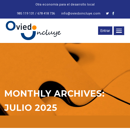
985 119 131 / 678 418 736
info@oviedoincluye.com
Entrar
MONTHLY ARCHIVES:
JULIO 2025