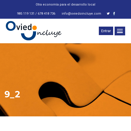
Otra economía para el desarrollo local
985 119 131 / 678 418 736
info@oviedoincluye.com
Entrar
9_2