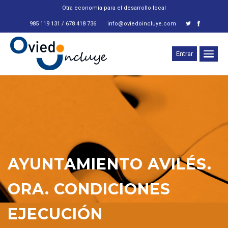
Otra economía para el desarrollo local
985 119 131 / 678 418 736
info@oviedoincluye.com
Entrar
AYUNTAMIENTO AVILÉS.
ORA. CONDICIONES
EJECUCIÓN