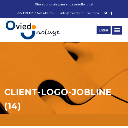
Otra economía para el desarrollo local
985 119 131 / 678 418 736
info@oviedoincluye.com
Entrar
CLIENT-LOGO-JOBLINE
(14)