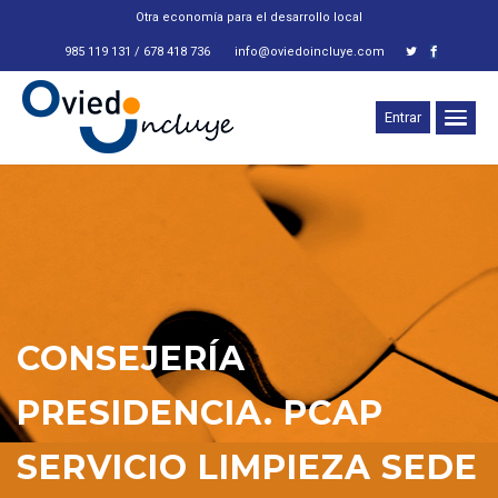
Otra economía para el desarrollo local
985 119 131 / 678 418 736
info@oviedoincluye.com
Entrar
CONSEJERÍA
PRESIDENCIA. PCAP
SERVICIO LIMPIEZA SEDE