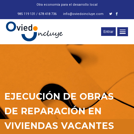
Otra economía para el desarrollo local
985 119 131 / 678 418 736
info@oviedoincluye.com
Entrar
EJECUCIÓN DE OBRAS
DE REPARACIÓN EN
VIVIENDAS VACANTES