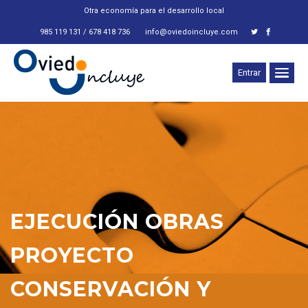
Otra economía para el desarrollo local
985 119 131 / 678 418 736
info@oviedoincluye.com
Entrar
EJECUCIÓN OBRAS
PROYECTO
CONSERVACIÓN Y