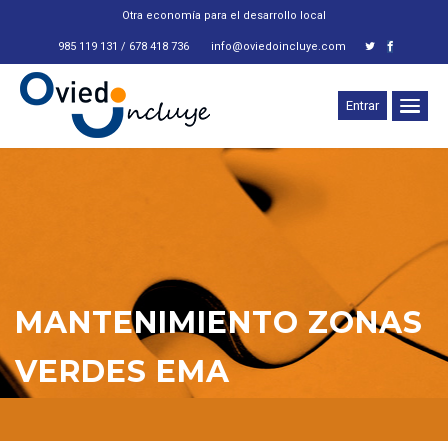
Otra economía para el desarrollo local
985 119 131 / 678 418 736
info@oviedoincluye.com
Entrar
MANTENIMIENTO ZONAS
VERDES EMA