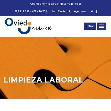
Otra economía para el desarrollo local
985 119 131 / 678 418 736
info@oviedoincluye.com
Entrar
LIMPIEZA LABORAL