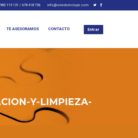
985 119 131 / 678 418 736
info@oviedoincluye.com
TE ASESORAMOS
CONTACTO
Entrar
ION-Y-LIMPIEZA-