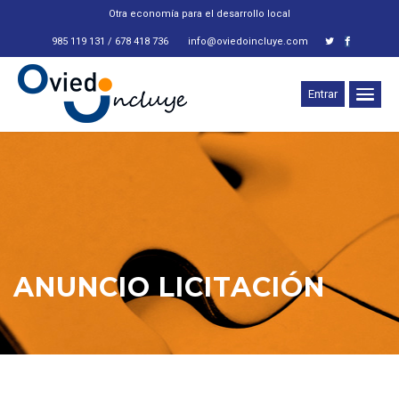
Otra economía para el desarrollo local
985 119 131 / 678 418 736
info@oviedoincluye.com
Entrar
ANUNCIO LICITACIÓN