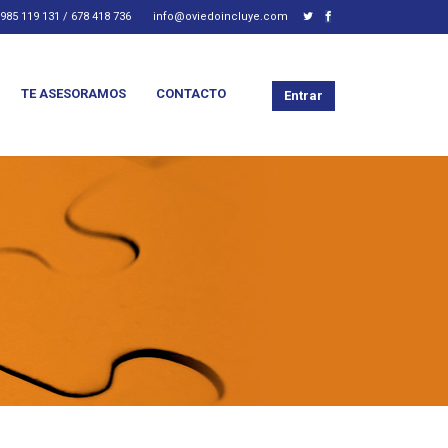
985 119 131 / 678 418 736
info@oviedoincluye.com
TE ASESORAMOS
CONTACTO
Entrar