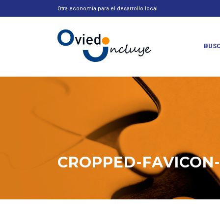
Otra economía para el desarrollo local
BUSC
CROPPED-FAVICON-