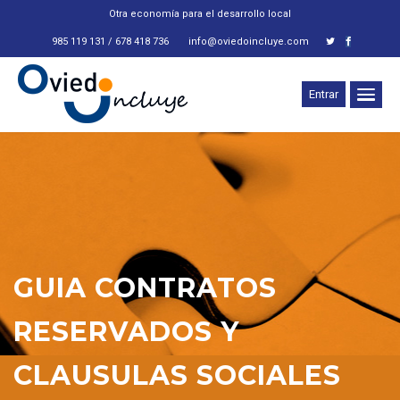
Otra economía para el desarrollo local
985 119 131 / 678 418 736
info@oviedoincluye.com
Entrar
GUIA CONTRATOS
RESERVADOS Y
CLAUSULAS SOCIALES