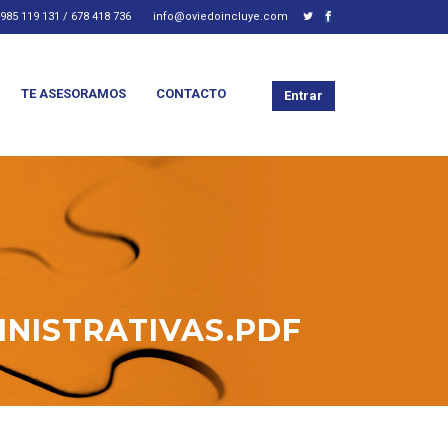
985 119 131 / 678 418 736
info@oviedoincluye.com
TE ASESORAMOS
CONTACTO
Entrar
INISTRATIVAS.PDF