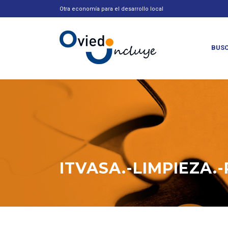
Otra economía para el desarrollo local
BUSC
ITVASA.-LIMPIEZA.