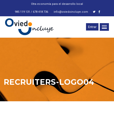
Otra economía para el desarrollo local
985 119 131 / 678 418 736
info@oviedoincluye.com
Entrar
RECRUITERS-LOGO04