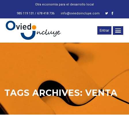
Otra economía para el desarrollo local
985 119 131 / 678 418 736
info@oviedoincluye.com
Entrar
TAGS ARCHIVES: VENTA