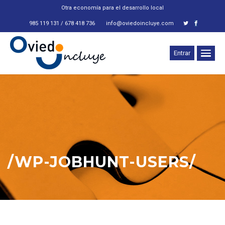
Otra economía para el desarrollo local
985 119 131 / 678 418 736
info@oviedoincluye.com
Entrar
/WP-JOBHUNT-USERS/