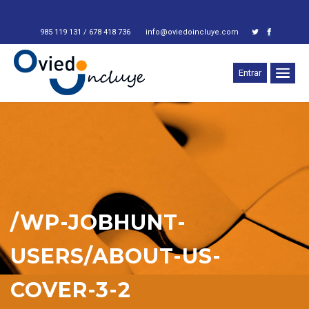
985 119 131 / 678 418 736
info@oviedoincluye.com
Entrar
/WP-JOBHUNT-
USERS/ABOUT-US-
COVER-3-2