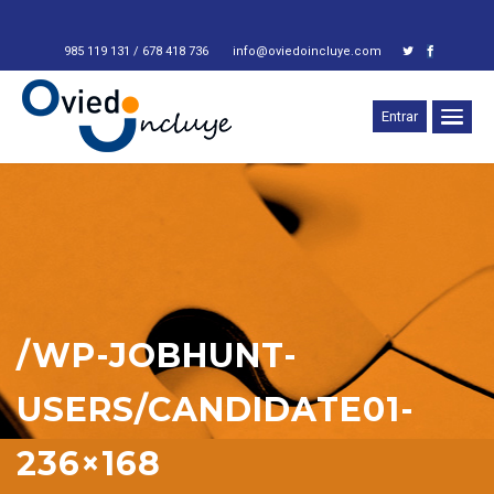
Otr
_
985 119 131 / 678 418 736
info@oviedoincluye.com
Entrar
/WP-JOBHUNT-
USERS/CANDIDATE01-
236×168