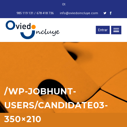
Otra e
985 119 131 / 678 418 736
info@oviedoincluye.com
Entrar
/WP-JOBHUNT-
USERS/CANDIDATE03-
350×210