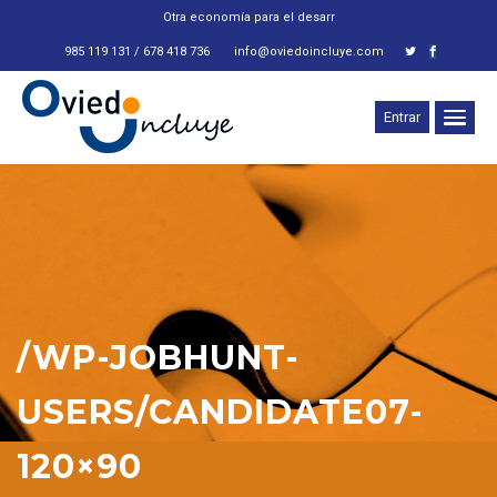
Otra economía para el desarroll
_
985 119 131 / 678 418 736
info@oviedoincluye.com
Entrar
/WP-JOBHUNT-
USERS/CANDIDATE07-
120×90