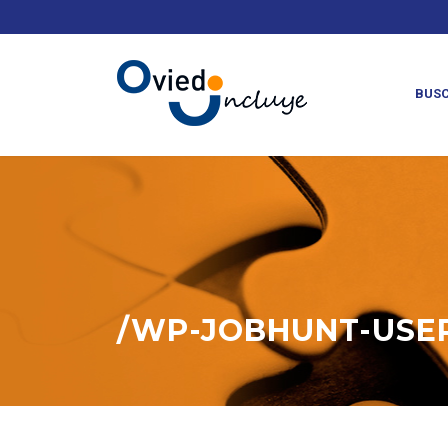
Otra eco
BUSC
/WP-JOBHUNT-USER