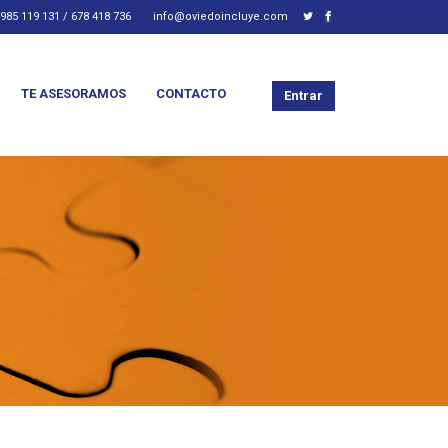
985 119 131 / 678 418 736
info@oviedoincluye.com
TE ASESORAMOS
CONTACTO
Entrar