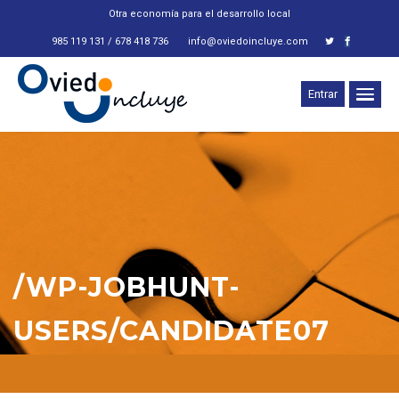
Otra economía para el desarrollo local
985 119 131 / 678 418 736
info@oviedoincluye.com
Entrar
/WP-JOBHUNT-
USERS/CANDIDATE07