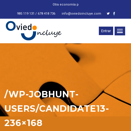
Otra economía para
_
985 119 131 / 678 418 736
info@oviedoincluye.com
Entrar
/WP-JOBHUNT-
USERS/CANDIDATE13-
236×168