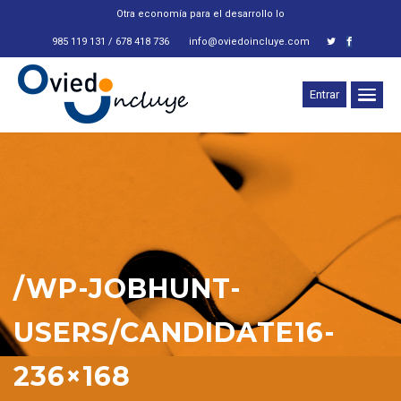
Otra economía para el desarrollo local
985 119 131 / 678 418 736
info@oviedoincluye.com
Entrar
/WP-JOBHUNT-
USERS/CANDIDATE16-
236×168