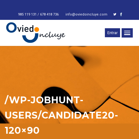
O
_
985 119 131 / 678 418 736
info@oviedoincluye.com
Entrar
/WP-JOBHUNT-
USERS/CANDIDATE20-
120×90