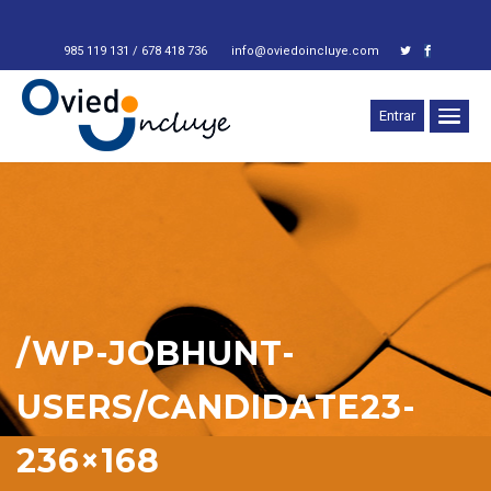
Ot
985 119 131 / 678 418 736
info@oviedoincluye.com
Entrar
/WP-JOBHUNT-
USERS/CANDIDATE23-
236×168