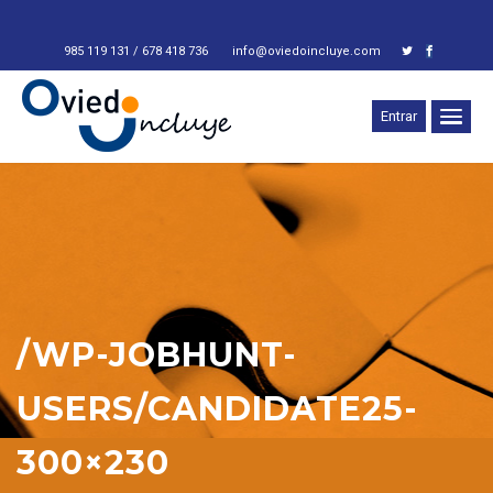
985 119 131 / 678 418 736
info@oviedoincluye.com
Entrar
/WP-JOBHUNT-
USERS/CANDIDATE25-
300×230