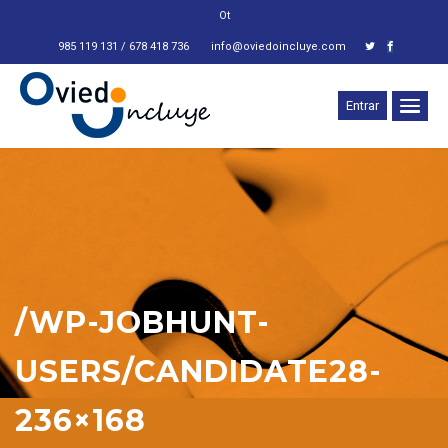
Otra e
985 119 131 / 678 418 736
info@oviedoincluye.com
Entrar
/WP-JOBHUNT-
USERS/CANDIDATE28-
236×168