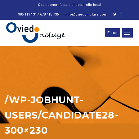
Otra economía para el desarrollo local
985 119 131 / 678 418 736
info@oviedoincluye.com
Entrar
/WP-JOBHUNT-
USERS/CANDIDATE28-
300×230