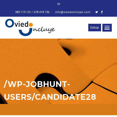
Otra
_
985 119 131 / 678 418 736
info@oviedoincluye.com
Entrar
/WP-JOBHUNT-
USERS/CANDIDATE28