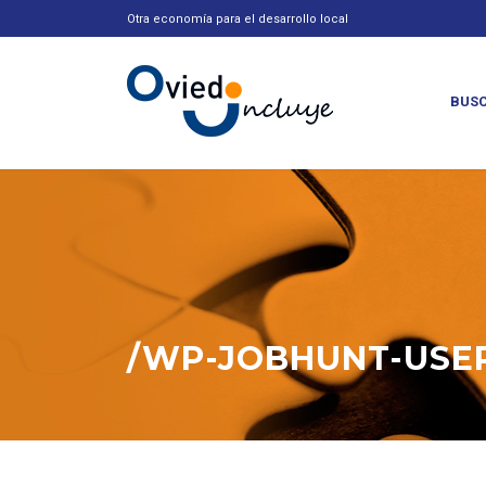
Otra economía para el desarrollo local
BUSC
/WP-JOBHUNT-USER