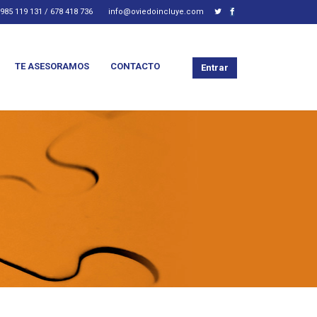
985 119 131 / 678 418 736
info@oviedoincluye.com
TE ASESORAMOS
CONTACTO
Entrar