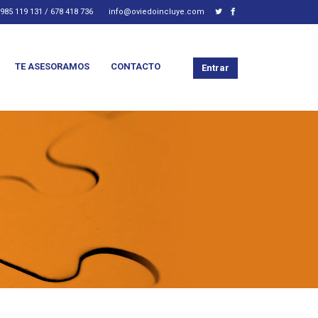
985 119 131 / 678 418 736
info@oviedoincluye.com
TE ASESORAMOS
CONTACTO
Entrar