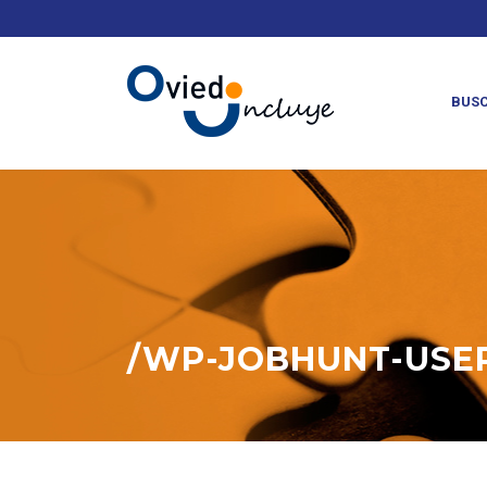
Otra
_
BUSC
/WP-JOBHUNT-USER