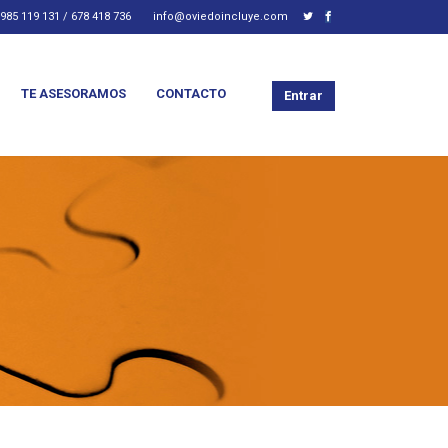
985 119 131 / 678 418 736
info@oviedoincluye.com
TE ASESORAMOS
CONTACTO
Entrar