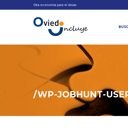
Otra economía para el desarrollo
_
BUSC
/WP-JOBHUNT-USER