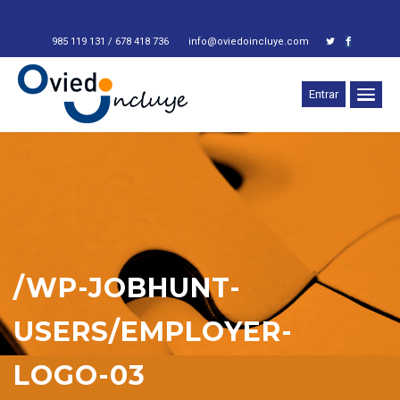
985 119 131 / 678 418 736
info@oviedoincluye.com
Entrar
/WP-JOBHUNT-
USERS/EMPLOYER-
LOGO-03