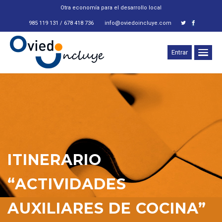
Otra economía para el desarrollo local
985 119 131 / 678 418 736
info@oviedoincluye.com
Entrar
ITINERARIO
“ACTIVIDADES
AUXILIARES DE COCINA”