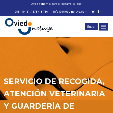
Otra economía para el desarrollo local
985 119 131 / 678 418 736
info@oviedoincluye.com
Entrar
SERVICIO DE RECOGIDA,
ATENCIÓN VETERINARIA
Y GUARDERÍA DE